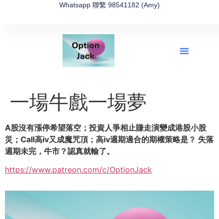
Whatsapp 聯繫 98541182 (Amy)
全新網上期權速成-2026全新版
OptionJack的精選集
富途開戶4選1
富途開戶優惠2026
一場牛戲一場夢
A股沒有漲停希望落空；投資人爭相止賺走演變成港股小股
災；Call高iv又成魔咒頂；高iv週期適合的期權策略是？ 失落
週期未完，牛市？認真就輸了。
https://www.patreon.com/c/OptionJack