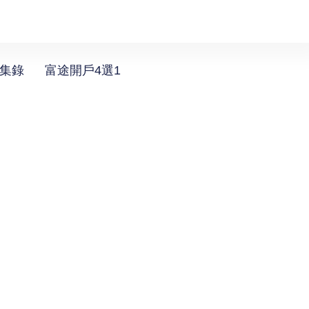
選集錄
富途開戶4選1