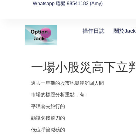
Whatsapp 聯繫 98541182 (Amy)
操作日誌
關於Jack
一場小股災高下立
過去一星期的股市地獄浮沉回人間
市場的標題分析重點，有：
平晒倉去旅行的
勸說勿接飛刀的
低位呼籲減磅的