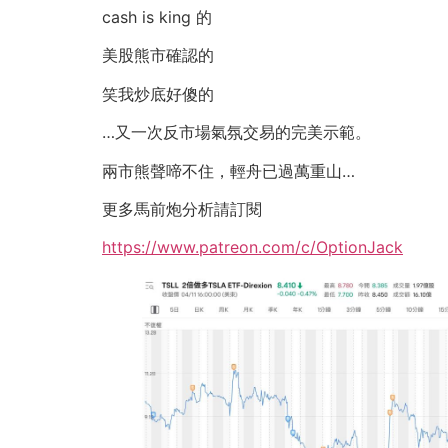
cash is king 的
美股熊市確認的
笑我炒底好傻的
…又一次反市場氣氛交易的完美示範。
兩市熊聲啼不住，輕舟已過萬重山…
更多馬前炮分析請訂閱
https://www.patreon.com/c/OptionJack