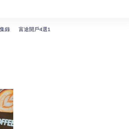
選集錄
富途開戶4選1