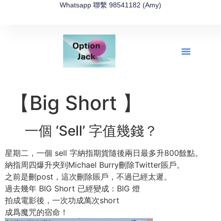
Whatsapp 聯繫 98541182 (Amy)
全新網上期權速成-2026全新版
OptionJack的精選集
富途開戶4選1
富途開戶優惠2026
【Big Short 】
一個 ‘Sell’ 字值幾錢？
星期二，一個 sell 字納指期貨隨後兩日最多升800餘點。
納指周四爆升夾到Michael Burry刪除Twitter賬戶。
之前是刪post，這次刪除賬戶，不過已經太遲。
過去幾年 BIG Short 已經變成：BIG 燈
拍成電影後，一次功成萬次short
成爲魔咒的宿命！