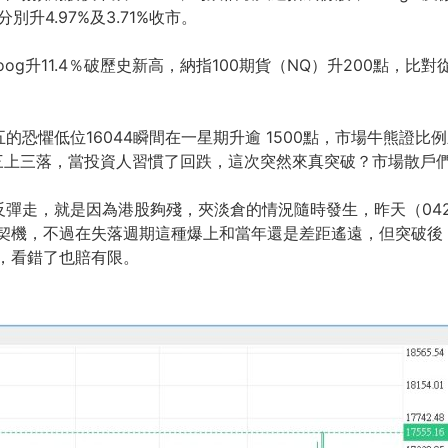
別升4.97%及3.71%收市。
，Goog升11.4％破歷史新高，納指100期貨（NQ）升200點
恐懼低位16044瞬間在一星期升逾 1500點，市場牛熊證
的三上三落，當投資人習慣了回跌，這次突然來真突破？市場散戶
彈走，就是因為港股夠殘，夾淡倉的情況隨時發生，昨天（04
的契機，不過在失落週期這種爆上和當年還是差距遙遠，但突破
機會，看錯了也賠有限。