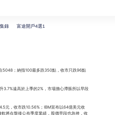
選集錄
富途開戶4選1
5048；納指100最多跌350點，收市只跌96點
升3.7%遠高於上季的2%，市場擔心滯脹所以早段
元，收市跌10.56%；IBM宣布以64億美元收
le及微軟將在盤後公布季度業績，股價早段也急挫，收