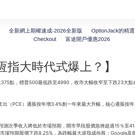
全新網上期權速成-2026全新版
OptionJack的精
Checkout
富途開戶優惠2026
 恆指大時代式爆上？】
75點，標普500最低跌至4990，收市大幅收窄至下跌23大點在
費支出（PCE）通脹按年增3.4%創一年來最大升幅，核心通脹按年
測次季收入將低於市場預期，開市早段股價急挫超過15％至414.5
入低於市場預期股價下跌8.25%，為跌幅最大道指成份股；Goog