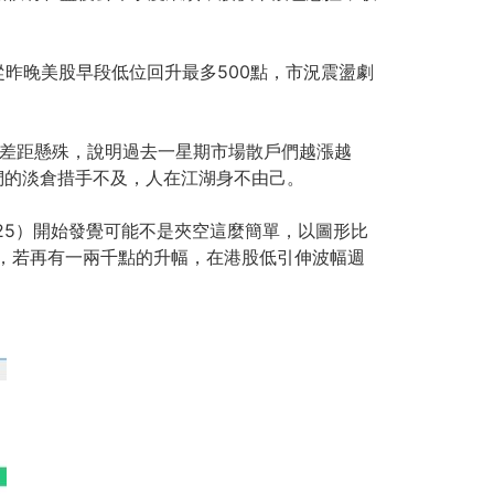
，比對從昨晚美股早段低位回升最多500點，市況震盪劇
比例差距懸殊，說明過去一星期市場散戶們越漲越
們的淡倉措手不及，人在江湖身不由己。
25）開始發覺可能不是夾空這麼簡單，以圖形比
後，若再有一兩千點的升幅，在港股低引伸波幅週