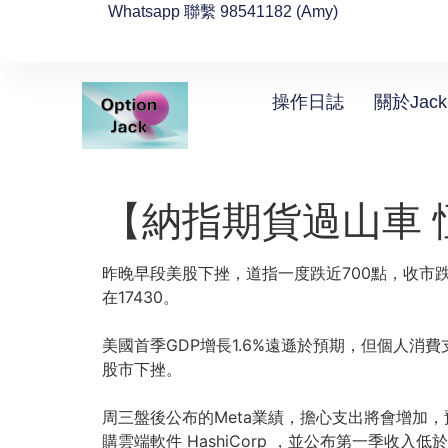
Whatsapp 聯繫 98541182 (Amy)
操作日誌
關於Jack
【納指期貨過山車
昨晚早段美股下挫，道指一度跌近700點，收市跌3
在17430。
美國首季GDP增長1.6%遠遜於預期，但個人消
股市下挫。
周三盤後公布的Meta業績，擔心支出將會增加，預
購雲端軟件 HashiCorp ，並公布第一季收