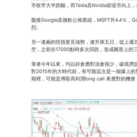
市收窄大半跌幅，而Tesla及Nvidia卻逆市向上，分
盤後Google及微軟公佈業績，MSFT升4.4％
烈。
另一邊廂的恆指更見強勢，連升第五日，從上週五的
空，之前在17000點時多次回跌，造成圖形上
筆者今年以來，均以好倉應對淡倉很少，破底撈反
對2015年的大時代前，有可能這次是一個爆上
期裡，可能是博取高利潤long call 來應對的