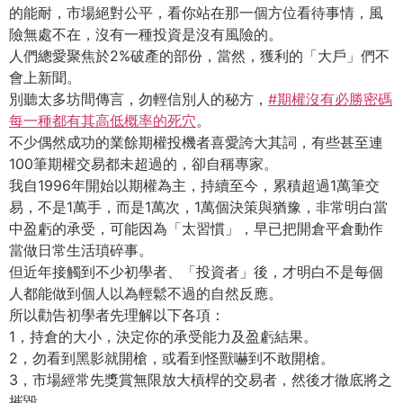
的能耐，市場絕對公平，看你站在那一個方位看待事情，風
險無處不在，沒有一種投資是沒有風險的。
人們總愛聚焦於2%破產的部份，當然，獲利的「大戶」們不
會上新聞。
別聽太多坊間傳言，勿輕信別人的秘方，
#期權沒有必勝密碼
每一種都有其高低概率的死穴
。
不少偶然成功的業餘期權投機者喜愛誇大其詞，有些甚至連
100筆期權交易都未超過的，卻自稱專家。
我自1996年開始以期權為主，持續至今，累積超過1萬筆交
易，不是1萬手，而是1萬次，1萬個決策與猶豫，非常明白當
中盈虧的承受，可能因為「太習慣」，早已把開倉平倉動作
當做日常生活瑣碎事。
但近年接觸到不少初學者、「投資者」後，才明白不是每個
人都能做到個人以為輕鬆不過的自然反應。
所以勸告初學者先理解以下各項：
1，持倉的大小，決定你的承受能力及盈虧結果。
2，勿看到黑影就開槍，或看到怪獸嚇到不敢開槍。
3，市場經常先獎賞無限放大槓桿的交易者，然後才徹底將之
摧毀。