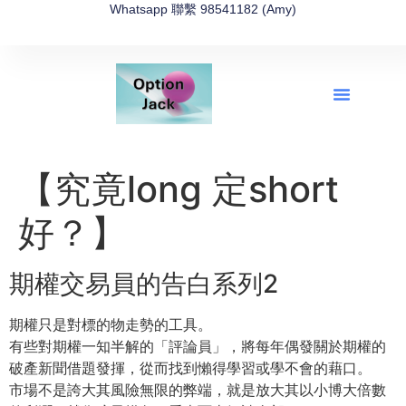
Whatsapp 聯繫 98541182 (Amy)
全新網上期權速成-2026全新版
OptionJack的精選集
富途開戶4選1
富途開戶優惠2026
【究竟long 定short
好？】
期權交易員的告白系列2
期權只是對標的物走勢的工具。
有些對期權一知半解的「評論員」，將每年偶發關於期權的
破產新聞借題發揮，從而找到懶得學習或學不會的藉口。
市場不是誇大其風險無限的弊端，就是放大其以小博大倍數