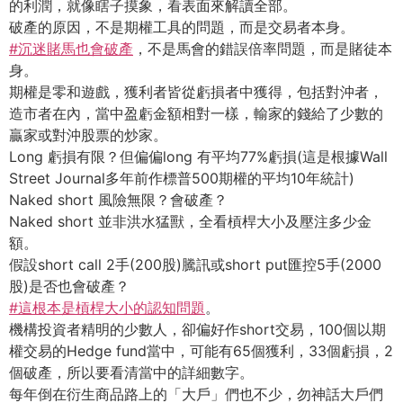
的利潤，就像瞎子摸象，看表面來解讀全部。
破產的原因，不是期權工具的問題，而是交易者本身。
#沉迷賭馬也會破產
，不是馬會的錯誤倍率問題，而是賭徒本
身。
期權是零和遊戲，獲利者皆從虧損者中獲得，包括對沖者，
造市者在內，當中盈虧金額相對一樣，輸家的錢給了少數的
贏家或對沖股票的炒家。
Long 虧損有限？但偏偏long 有平均77%虧損(這是根據Wall
Street Journal多年前作標普500期權的平均10年統計)
Naked short 風險無限？會破產？
Naked short 並非洪水猛獸，全看槓桿大小及壓注多少金
額。
假設short call 2手(200股)騰訊或short put匯控5手(2000
股)是否也會破產？
#這根本是槓桿大小的認知問題
。
機構投資者精明的少數人，卻偏好作short交易，100個以期
權交易的Hedge fund當中，可能有65個獲利，33個虧損，2
個破產，所以要看清當中的詳細數字。
每年倒在衍生商品路上的「大戶」們也不少，勿神話大戶們