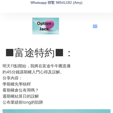
Whatsapp 聯繫 98541182 (Amy)
全新網上期權速成-2026全新版
OptionJack的精選集
富途開戶4選1
富途開戶優惠2026
■富途特約■：
明天11點開始，我將在富途牛牛圈直播
約45分鐘講期權入門心得及誤解。
分享內容：
學期權先學槓桿
看期權倉位有用嗎？
週期權結算日的誤解
公布業績前long的陷阱