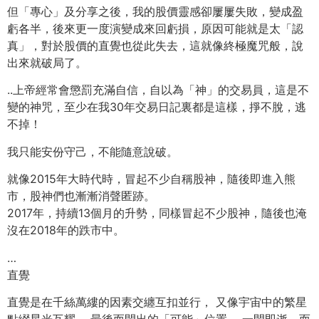
但「專心」及分享之後，我的股價靈感卻屢屢失敗，變成盈
虧各半，後來更一度演變成來回虧損，原因可能就是太「認
真」，對於股價的直覺也從此失去，這就像終極魔咒般，說
出來就破局了。
..上帝經常會懲罰充滿自信，自以為「神」的交易員，這是不
變的神咒，至少在我30年交易日記裏都是這樣，掙不脫，逃
不掉！
我只能安份守己，不能隨意說破。
就像2015年大時代時，冒起不少自稱股神，隨後即進入熊
市，股神們也漸漸消聲匿跡。
2017年，持續13個月的升勢，同樣冒起不少股神，隨後也淹
沒在2018年的跌市中。
…
直覺
直覺是在千絲萬縷的因素交纏互扣並行， 又像宇宙中的繁星