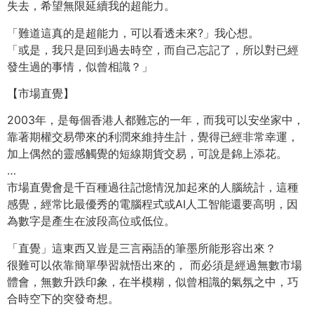
失去，希望無限延續我的超能力。
「難道這真的是超能力，可以看透未來?」我心想。
「或是，我只是回到過去時空，而自己忘記了，所以對已經
發生過的事情，似曾相識？」
【市場直覺】
2003年，是每個香港人都難忘的一年，而我可以安坐家中，
靠著期權交易帶來的利潤來維持生計，覺得已經非常幸運，
加上偶然的靈感觸覺的短線期貨交易，可說是錦上添花。
…
市場直覺會是千百種過往記憶情況加起來的人腦統計，這種
感覺，經常比最優秀的電腦程式或AI人工智能還要高明，因
為數字是產生在波段高位或低位。
「直覺」這東西又豈是三言兩語的筆墨所能形容出來？
很難可以依靠簡單學習就悟出來的， 而必須是經過無數市場
體會，無數升跌印象，在半模糊，似曾相識的氣氛之中，巧
合時空下的突發奇想。