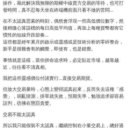
操作，藉此解決我無聊的期權中線賣方交易的等待，也可打
發時間，真不忍每天坐在終端機前面只看不做的苦悶…
在不太認真思索的時刻，偶然會浮現一些高低價位數字，然
後稍微心算該標的每日高低平均值，再加上每種貨幣都有它
慣性的短線升跌節奏…
這些都是經年累月的啟示或靈感或是技術分析的零碎整合，
新手是很難會有的觸覺，即使有，也是錯覺。
事情就是這樣，當你拼命追求時，必定貼近市場，越靠越
近，往往看不清真相。
我把這些靈感價位付諸實行…直接交易期貨。
但放大交易量時，心態上變得認真起來，反而失去這種「感
覺」，胡亂猜測，掛單就失效，預期失準，勉強追求卻容易
誤判，彷彿在懲罰貪婪。
交易不能太認真
所以我只能假裝不太認真，繼續控制在小量交易上，總好過