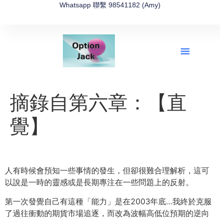
Whatsapp 聯繫 98541182 (Amy)
全新網上期權速成-2026全新版
OptionJack的精選集
富途開戶4選1
富途開戶優惠2026
摘錄自第六章：【直
覺】
人有時候會預知一些事情的發生，但卻很難合理解析，這可
以說是一時的靈感或是長期專注在一些問題上的反射。
第一次發覺自己有這種「能力」是在2003年底…我終於克服
了過往衝動的期貨市場追逐，而改為波幅高低位預期的逆向