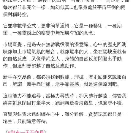
點綴星光互耀， 最後而閃出的「可能」位置， 一閃即逝，而
每次都並非完全一樣，如幻似真…也像身處於宇宙平衡的兩
個對稱時空。
它並非數學公式，更非簡單邏輯，它是一種藝術，一種期
望，一種靈感上的察覺中無招勝有招的意念。
市場直覺，是過去在無數戰役裏的潛意識，心中的歷史回測
映像加上市場氣氛的融合，就像駕車的人，坐在駕駛座就有
的自然反應，又像學武之人，身體的自然反射閃避出手動
作，但這却更超越了自然反應動作。
新手在交易前，都必須找到數據，理據，歷史回測來說服自
己，所謂「新手靠理據，老手靠靈感」就是這個原因吧。
這種能力不能追尋，當極力尋找時，卻又越行越遠，儘管我
經常刻意閉目打坐半天，跑到海邊看海觀星，也遍尋不獲。
直覺與錯覺永遠糾纏在心中，難分難解，貪婪認真都只是一
場空，只能隨意等待。
《
#
那有一天不交易
》