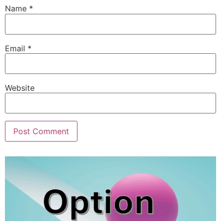
Name
*
Email
*
Website