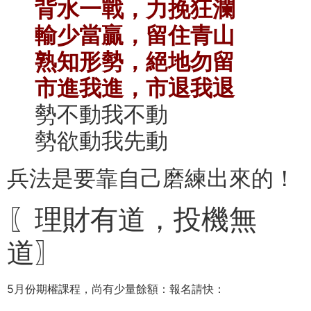
背水一戰，力挽狂瀾
輸少當贏，留住青山
熟知形勢，絕地勿留
市進我進，市退我退
勢不動我不動
勢欲動我先動
兵法是要靠自己磨練出來的！
〖理財有道，投機無
道〗
5月份期權課程，尚有少量餘額：報名請快：