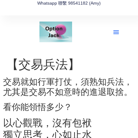
Whatsapp 聯繫 98541182 (Amy)
全新網上期權速成-2026全新版
OptionJack的精選集
富途開戶4選1
富途開戶優惠2026
【交易兵法】
交易就如行軍打仗，須熟知兵法，
尤其是交易不如意時的進退取捨。
看你能領悟多少？
以心觀戰，沒有包袱
獨立思考，心如止水